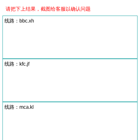
请把下上结果，截图给客服以确认问题
线路：bbc.xh
线路：kfc.jf
线路：mca.kl